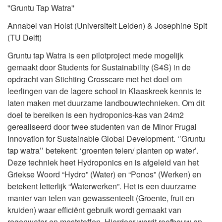
''Gruntu Tap Watra''
Annabel van Holst (Universiteit Leiden) & Josephine Spit
(TU Delft)
Gruntu tap Watra is een pilotproject mede mogelijk
gemaakt door Students for Sustainability (S4S) in de
opdracht van Stichting Crosscare met het doel om
leerlingen van de lagere school in Klaaskreek kennis te
laten maken met duurzame landbouwtechnieken. Om dit
doel te bereiken is een hydroponics-kas van 24m2
gerealiseerd door twee studenten van de Minor Frugal
Innovation for Sustainable Global Development. ‘’Gruntu
tap watra’’ betekent: ‘groenten telen/ planten op water’.
Deze techniek heet Hydroponics en is afgeleid van het
Griekse Woord “Hydro” (Water) en “Ponos” (Werken) en
betekent letterlijk “Waterwerken”. Het is een duurzame
manier van telen van gewassenteelt (Groente, fruit en
kruiden) waar efficiënt gebruik wordt gemaakt van
regenwater en meststoffen. Hierdoor wordt roofbouw en