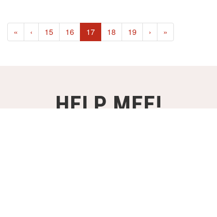
(current)
«
‹
15
16
17
18
19
›
»
HELP MEE!
STEUN ONZE PROJECTEN VANAF
€2,- PER MAAND!
WORD DONATEUR