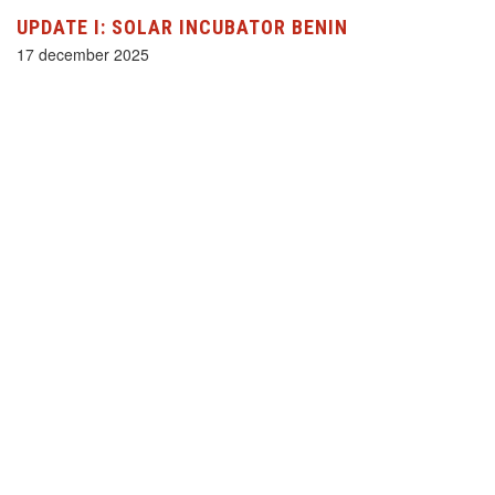
UPDATE I: SOLAR INCUBATOR BENIN
17 december 2025
Projectnieuws
(current)
«
‹
1
2
3
4
5
›
»
HELP MEE!
STEUN ONZE PROJECTEN VANAF
€2,- PER MAAND!