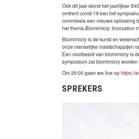
Ook dit jaar stond het jaarlijkse 
omtrent covid-19 kan het symposiu
commissie een nieuwe oplossing b
het thema
Biomimicry: Innovation i
Biomimicry is de kunst en wetenscha
onze menselijke maatschappijen op 
Een voorbeeld van biomimicry is de
symposium zal biomimicry worden 
Om 20:00 gaan we live op
https:/
SPREKERS