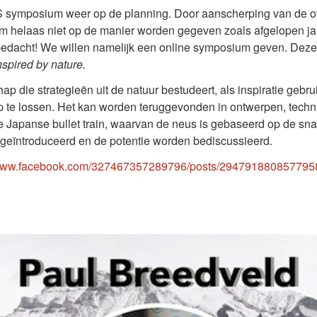
S4S symposium weer op de planning. Door aanscherping van de o
m helaas niet op de manier worden gegeven zoals afgelopen j
edacht! We willen namelijk een online symposium geven. Deze 
nspired by nature.
p die strategieën uit de natuur bestudeert, als inspiratie gebr
te lossen. Het kan worden teruggevonden in ontwerpen, technie
 Japanse bullet train, waarvan de neus is gebaseerd op de snav
geïntroduceerd en de potentie worden bediscussieerd.
/www.facebook.com/327467357289796/posts/294791880857795