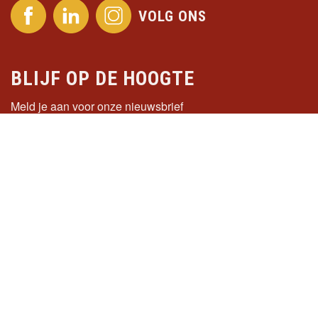
VOLG ONS
BLIJF OP DE HOOGTE
Meld je aan voor onze nieuwsbrief
Stichting Students4Sustainability
Bezoekadres
Kanaalweg 4
2628 EB Delft
Zuid Holland, The Netherlands