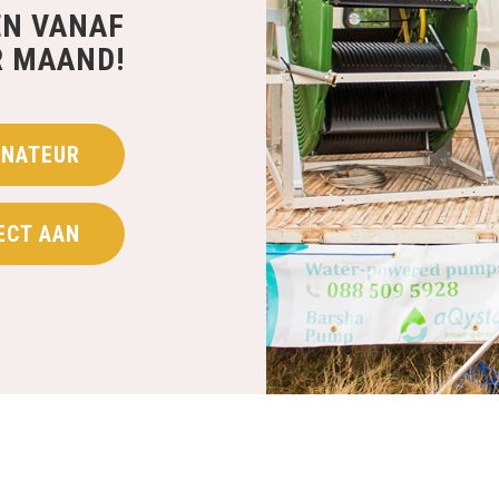
EN VANAF
R MAAND!
NATEUR
ECT AAN