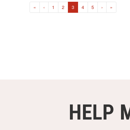
(current)
«
‹
1
2
3
4
5
›
»
HELP 