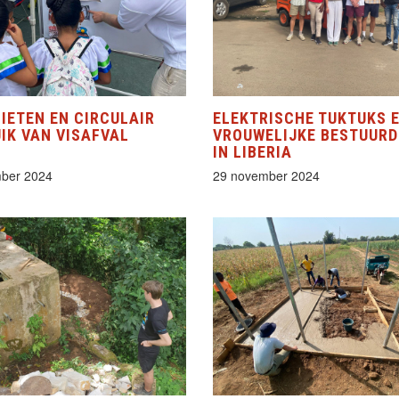
IETEN EN CIRCULAIR
ELEKTRISCHE TUKTUKS 
IK VAN VISAFVAL
VROUWELIJKE BESTUURD
IN LIBERIA
ber 2024
29 november 2024