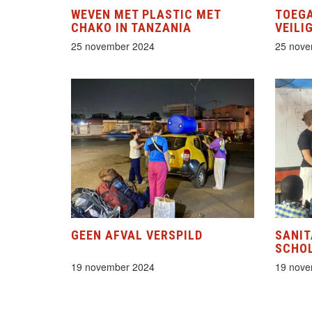
WEVEN MET PLASTIC MET
TOEGA
CHAKO IN TANZANIA
VEILI
25 november 2024
25 nove
GEEN AFVAL VERSPILD
SANIT
SCHO
19 november 2024
19 nove