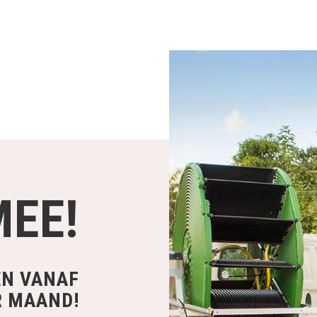
MEE!
EN VANAF
R MAAND!