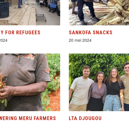
Y FOR REFUGEES
SANKOFA SNACKS
2024
20 mei 2024
WERING MERU FARMERS
LTA DJOUGOU