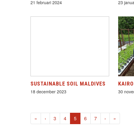
21 februari 2024
23 janua
SUSTAINABLE SOIL MALDIVES
KAIRO
18 december 2023
30 nove
(current)
«
‹
3
4
5
6
7
›
»