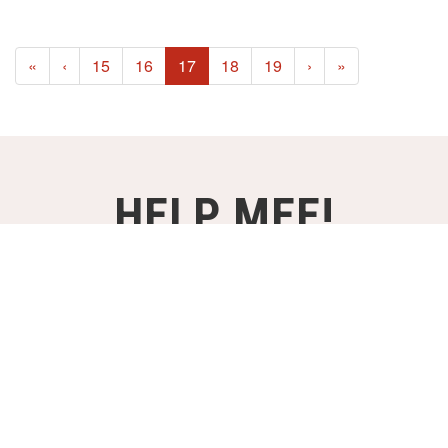
(current)
«
‹
15
16
17
18
19
›
»
HELP MEE!
STEUN ONZE PROJECTEN VANAF
€2,- PER MAAND!
WORD DONATEUR