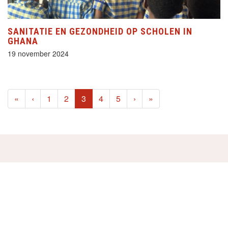
SANITATIE EN GEZONDHEID OP SCHOLEN IN
GHANA
19 november 2024
(current)
«
‹
1
2
3
4
5
›
»
HELP MEE!
STEUN ONZE PROJECTEN VANAF
€2,- PER MAAND!