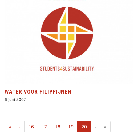
WATER VOOR FILIPPIJNEN
8 juni 2007
(current)
«
‹
16
17
18
19
20
›
»