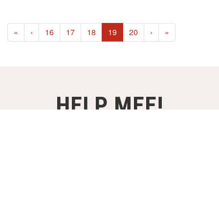
(current)
«
‹
16
17
18
19
20
›
»
HELP MEE!
STEUN ONZE PROJECTEN VANAF
€2,- PER MAAND!
WORD DONATEUR