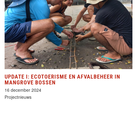
UPDATE I: ECOTOERISME EN AFVALBEHEER IN
MANGROVE BOSSEN
16 december 2024
Projectnieuws
(current)
«
‹
2
3
4
5
6
›
»