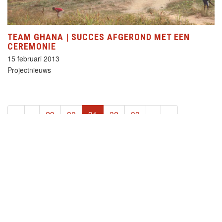
TEAM GHANA | SUCCES AFGEROND MET EEN
CEREMONIE
15 februari 2013
Projectnieuws
(current)
«
‹
29
30
31
32
33
›
»
HELP MEE!